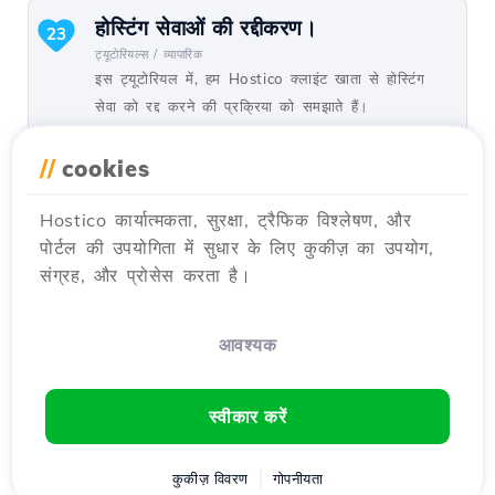
होस्टिंग सेवाओं की रद्दीकरण।
23
ट्यूटोरियल्स /
व्यापारिक
इस ट्यूटोरियल में, हम Hostico क्लाइंट खाता से होस्टिंग
सेवा को रद्द करने की प्रक्रिया को समझाते हैं।
द्वारा Mark D.
दृश्य 2502
2 साल पहले अपडेट हुआ
//
cookies
प्रकाशित किया गया 04/06/2018
Hostico कार्यात्मकता, सुरक्षा, ट्रैफिक विश्लेषण, और
पोर्टल की उपयोगिता में सुधार के लिए कुकीज़ का उपयोग,
Webuzo में SSH सेटिंग्स
20
संग्रह, और प्रोसेस करता है।
ट्यूटोरियल्स /
Webuzo
इस ट्यूटोरियल में, आप सीखेंगे कि कैसे Webuzo सर्वर पर
SSH के लिए पहुँच को ब्लॉक करें, कनेक्शन को सक्रिय
आवश्यक
करके और आवश्यक पोर्ट को कॉन्फ़िगर करके।
द्वारा Alexandru R.
दृश्य 1533
1 साल पहले अपडेट किया गया
स्वीकार करें
प्रकाशित किया गया 12/06/2018
कुकीज़ विवरण
गोपनीयता