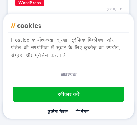
WordPress
दृश्य 8,147
WordPress में SSL प्रमाणपत्र स्थापित
//
cookies
करना
1 साल पहले अपडेट किया गया
Hostico कार्यात्मकता, सुरक्षा, ट्रैफिक विश्लेषण, और
वर्डप्रेस में SSL सर्टिफिकेट कैसे स्थापित करें, यह जानें,
पोर्टल की उपयोगिता में सुधार के लिए कुकीज़ का उपयोग,
ऑटोमेटिक HTTPS रीडायरेक्शन सुनिश्चित करें और ट्रांसफर
संग्रह, और प्रोसेस करता है।
किए गए डेटा को एन्क्रिप्ट करें। सरल कदमों का पालन करें!
लेख देखें
आवश्यक
स्वीकार करें
घर
ग्राहक
कुकीज़ विवरण
कार्ट
गोपनीयता
Chat
मेनू