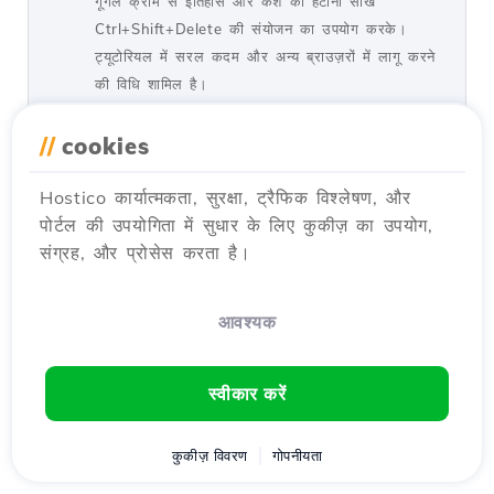
गूगल क्रोम से इतिहास और कैश को हटाना सीखें
Ctrl+Shift+Delete की संयोजन का उपयोग करके।
ट्यूटोरियल में सरल कदम और अन्य ब्राउज़रों में लागू करने
की विधि शामिल है।
द्वारा Florin P.
दृश्य 7015
5 साल पहले अपडेट किया गया
//
cookies
प्रकाशित किया गया 08/01/2018
Hostico कार्यात्मकता, सुरक्षा, ट्रैफिक विश्लेषण, और
पोर्टल की उपयोगिता में सुधार के लिए कुकीज़ का उपयोग,
होस्टिको सर्वर से आईपी को अनब्लॉक करना
32
संग्रह, और प्रोसेस करता है।
ट्यूटोरियल्स /
डेव
इस ट्यूटोरियल में, होस्टिको सर्वरों पर फ़ायरवॉल में सूचीबद्ध
IP को अनब्लॉक करने के लिए आवश्यक कदम प्रस्तुत किए
आवश्यक
जाएंगे।
द्वारा Mark D.
दृश्य 1548
1 साल पहले अपडेट किया गया
स्वीकार करें
प्रकाशित किया गया 05/10/2020
कुकीज़ विवरण
गोपनीयता