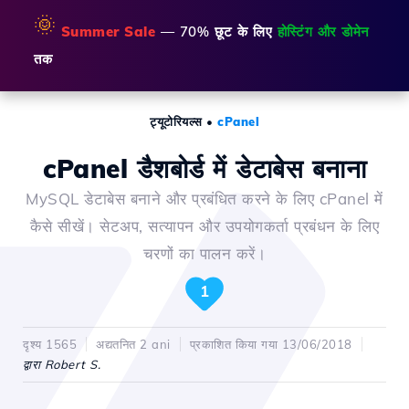
🌞
Summer Sale
— 70% छूट के लिए
होस्टिंग और डोमेन
तक
ट्यूटोरियल्स
•
cPanel
cPanel डैशबोर्ड में डेटाबेस बनाना
MySQL डेटाबेस बनाने और प्रबंधित करने के लिए cPanel में
कैसे सीखें। सेटअप, सत्यापन और उपयोगकर्ता प्रबंधन के लिए
चरणों का पालन करें।
1
दृश्य 1565
अद्यतनित 2 ani
प्रकाशित किया गया 13/06/2018
द्वारा Robert S.