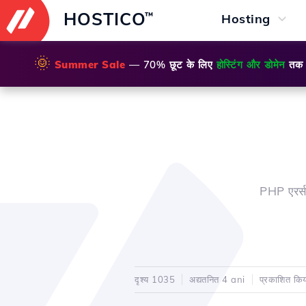
HOSTICO
™
Hosting
🌞
Summer Sale
— 70% छूट के लिए
होस्टिंग और डोमेन
तक
PHP एरर्स
दृश्य 1035
अद्यतनित 4 ani
प्रकाशित क