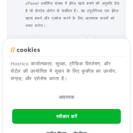
cPanel असीमित संख्या में ईमेल खाते बनाने की अनुमति देता
है जो होस्टेड डोमेन से संबंधित हैं। यह ट्यूटोरियल एक ईमेल
खाता बनाने और एक्सेस करने के लिए आवश्यक कदमों को
स्पष्ट करेगा।
द्वारा Cătălin A.
दृश्य 5931
2 साल पहले अपडेट हुआ
प्रकाशित किया गया 28/06/2017
//
cookies
Hostico कार्यात्मकता, सुरक्षा, ट्रैफिक विश्लेषण, और
द्वितीयक संपर्क (संबंधित संपर्क) जोड़ना
27
पोर्टल की उपयोगिता में सुधार के लिए कुकीज़ का उपयोग,
ट्यूटोरियल्स /
व्यापारिक
संग्रह, और प्रोसेस करता है।
एक ग्राहक खाते में एक सेकंडरी संपर्क जोड़ें होस्टिको सरल
चरणों का पालन करते हुए। सुनिश्चित करें कि आपके पास
एक मौजूदा खाता है और आवश्यक अधिकारों को सक्रिय
आवश्यक
करें।
द्वारा Mark D.
दृश्य 3157
2 साल पहले अपडेट हुआ
स्वीकार करें
प्रकाशित किया गया 08/07/2017