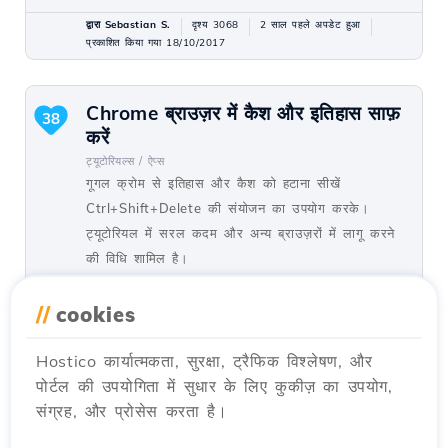
द्वारा Sebastian S.
दृश्य 3068
2 साल पहले अपडेट हुआ
प्रकाशित किया गया 18/10/2017
Chrome ब्राउज़र में कैश और इतिहास साफ़
38
करें
ट्यूटोरियल्स /
ऐप्स
गूगल क्रोम से इतिहास और कैश को हटाना सीखें
Ctrl+Shift+Delete की संयोजन का उपयोग करके।
ट्यूटोरियल में सरल कदम और अन्य ब्राउज़रों में लागू करने
की विधि शामिल है।
द्वारा Florin P.
दृश्य 7003
5 साल पहले अपडेट किया गया
//
cookies
प्रकाशित किया गया 08/01/2018
Hostico कार्यात्मकता, सुरक्षा, ट्रैफिक विश्लेषण, और
पोर्टल की उपयोगिता में सुधार के लिए कुकीज़ का उपयोग,
होस्टिको सर्वर से आईपी को अनब्लॉक करना
32
संग्रह, और प्रोसेस करता है।
ट्यूटोरियल्स /
डेव
इस ट्यूटोरियल में, होस्टिको सर्वरों पर फ़ायरवॉल में सूचीबद्ध