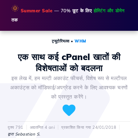
🌞
Summer Sale
— 70% छूट के लिए
होस्टिंग और डोमेन
तक
ट्यूटोरियल्स
•
WHM
एक साथ कई cPanel खातों की
विशेषताओं को बदलना
इस लेख में, हम मल्टी अकाउंट फीचर्स, विशेष रूप से मल्टीपल
अकाउंट्स को मॉडिफाई/अपग्रेड करने के लिए आवश्यक चरणों
को प्रस्तुत करेंगे।
दृश्य 791
अद्यतनित 4 ani
प्रकाशित किया गया 24/01/2018
द्वारा Sebastian S.