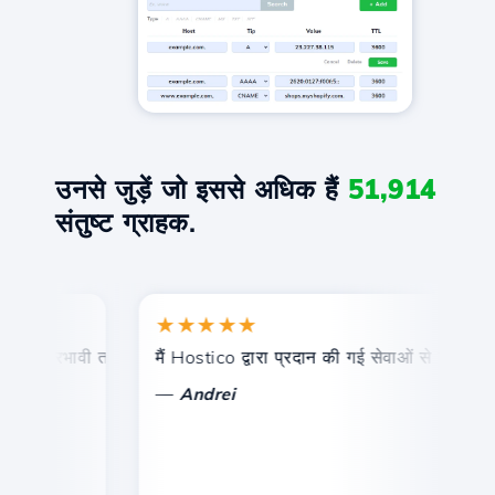
उनसे जुड़ें जो इससे अधिक हैं
51,914
संतुष्ट ग्राहक.
★★★★★
और प्रभावी तकनीकी सहायता।
मैं Hostico द्वारा प्रदान की गई सेवाओं से संतुष्ट हूं। 
बध
—
Andrei