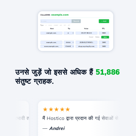
उनसे जुड़ें जो इससे अधिक हैं
51,886
संतुष्ट ग्राहक.
★★★★★
और प्रभावी तकनीकी सहायता।
मैं Hostico द्वारा प्रदान की गई सेवाओं से संतुष्ट हूं। 
बध
—
Andrei