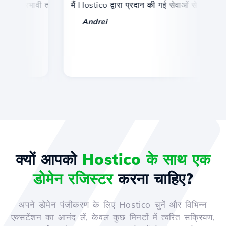
और प्रभावी तकनीकी सहायता।
मैं Hostico द्वारा प्रदान की गई सेवाओं से संतुष्ट हूं। म
बध
—
Andrei
क्यों आपको
Hostico के साथ एक
डोमेन रजिस्टर
करना चाहिए?
अपने डोमेन पंजीकरण के लिए Hostico चुनें और विभिन्न
एक्सटेंशन का आनंद लें, केवल कुछ मिनटों में त्वरित सक्रियण,