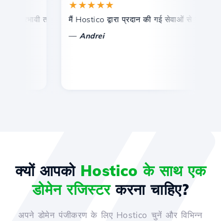
★★★★★
और प्रभावी तकनीकी सहायता।
मैं Hostico द्वारा प्रदान की गई सेवाओं से संतुष्ट हूं। म
बध
—
Andrei
क्यों आपको
Hostico के साथ एक
डोमेन रजिस्टर
करना चाहिए?
अपने डोमेन पंजीकरण के लिए Hostico चुनें और विभिन्न