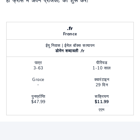
ही फ्रांस में अपने प्रोजेक्ट को शुरू करें!
.fr
France
ईयू निवास | ईमेल बॉक्स सत्यापन
डोमेन शब्दावली .fr
पात्र
पीरियड
3-63
1-10 साल
Grace
क्वारंटाइन
-
29 दिन
पुनर्प्राप्ति
सक्रियण
$47.99
$11.99
एएन