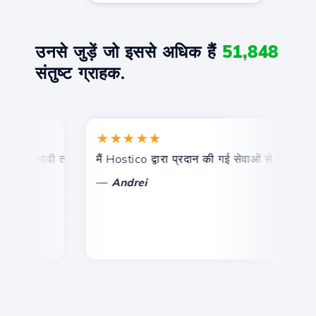
उनसे जुड़ें जो इससे अधिक हैं
51,848
संतुष्ट ग्राहक.
★★★★★
और प्रभावी तकनीकी सहायता।
मैं Hostico द्वारा प्रदान की गई सेवाओं से संतुष्ट हूं। म
बध
—
Andrei