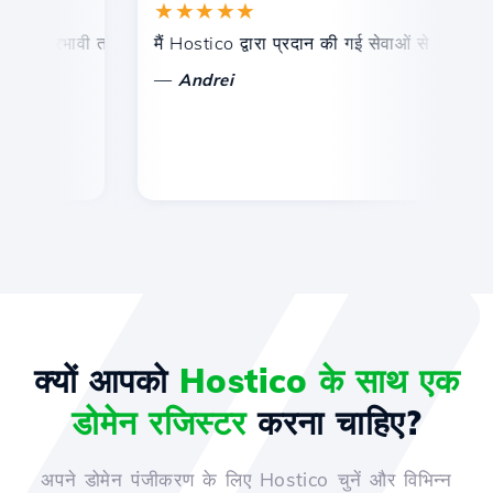
★★★★★
और प्रभावी तकनीकी सहायता।
मैं Hostico द्वारा प्रदान की गई सेवाओं से संतुष्ट हूं। म
बध
—
Andrei
क्यों आपको
Hostico के साथ एक
डोमेन रजिस्टर
करना चाहिए?
अपने डोमेन पंजीकरण के लिए Hostico चुनें और विभिन्न