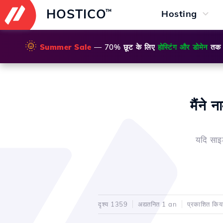
HOSTICO
™
Hosting
🌞
Summer Sale
— 70% छूट के लिए
होस्टिंग और डोमेन
तक
मैंने
यदि साइ
दृश्य 1359
अद्यतनित 1 an
प्रकाशित कि