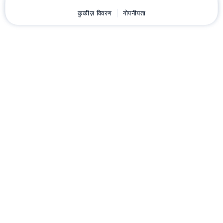
घर
ग्राहक
कुकीज़ विवरण
कार्ट
गोपनीयता
Chat
मेनू
डownload करें
Hostico
एप्लीकेशन