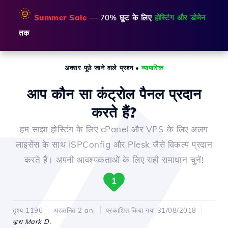
🌞
Summer Sale
— 70% छूट के लिए
होस्टिंग और डोमेन
तक
अक्सर पूछे जाने वाले प्रश्न
•
व्यापारिक
आप कौन सा कंट्रोल पैनल प्रदान
करते हैं?
हम साझा होस्टिंग के लिए cPanel और VPS के लिए अलग
लाइसेंस के साथ ISPConfig और Plesk जैसे विकल्प प्रदान
करते हैं। अपनी आवश्यकताओं के लिए सही समाधान चुनें!
1
दृश्य 1196
अद्यतनित 2 ani
प्रकाशित किया गया 31/08/2018
द्वारा Mark D.