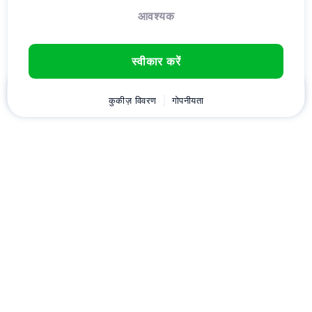
आवश्यक
स्वीकार करें
घर
ग्राहक
कुकीज़ विवरण
कार्ट
गोपनीयता
Chat
मेनू
डownload करें
Hostico
एप्लीकेशन