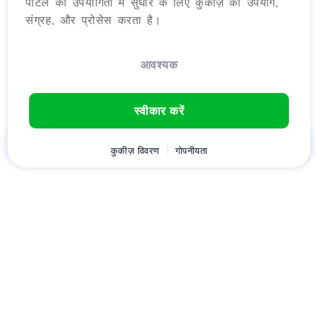
पोर्टल की उपयोगिता में सुधार के लिए कुकीज़ का उपयोग,
संग्रह, और प्रोसेस करता है।
आवश्यक
स्वीकार करें
घर
ग्राहक
कुकीज़ विवरण
कार्ट
गोपनीयता
Chat
मेनू
डownload करें
Hostico
एप्लीकेशन