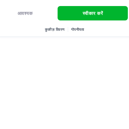
आवश्यक
स्वीकार करें
कुकीज़ विवरण
गोपनीयता
शन
सहायता
कानूनी शर्तें
ह