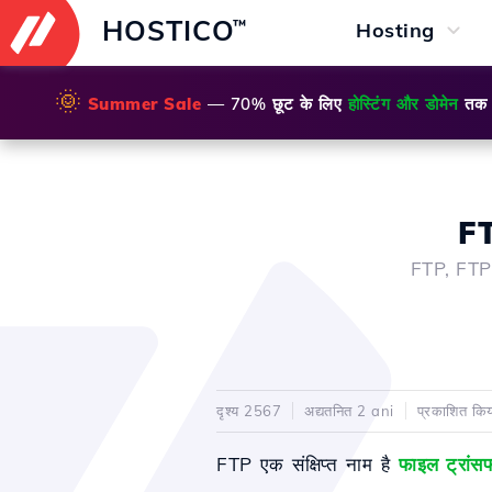
HOSTICO
™
Hosting
🌞
Summer Sale
— 70% छूट के लिए
होस्टिंग और डोमेन
तक
FT
FTP, FTPS
दृश्य 2567
अद्यतनित 2 ani
प्रकाशित क
FTP एक संक्षिप्त नाम है
फाइल ट्रांस