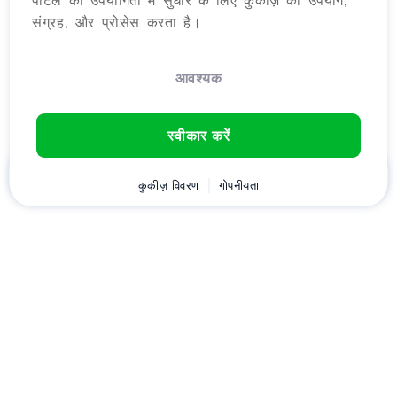
पोर्टल की उपयोगिता में सुधार के लिए कुकीज़ का उपयोग,
संग्रह, और प्रोसेस करता है।
आवश्यक
स्वीकार करें
घर
ग्राहक
कुकीज़ विवरण
कार्ट
गोपनीयता
Chat
मेनू
डownload करें
Hostico
एप्लीकेशन