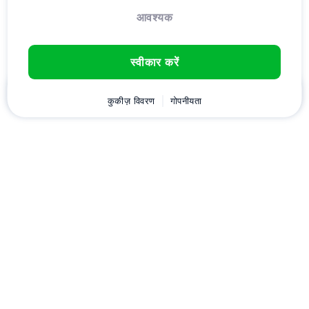
आवश्यक
स्वीकार करें
घर
ग्राहक
कुकीज़ विवरण
कार्ट
गोपनीयता
Chat
मेनू
डownload करें
Hostico
एप्लीकेशन