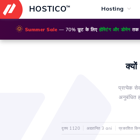
HOSTICO
™
Hosting
🌞
Summer Sale
— 70% छूट के लिए
होस्टिंग और डोमेन
तक
क्यो
प्रत्येक स
अनुबंधित ह
दृश्य 1120
अद्यतनित 3 ani
प्रकाशित क