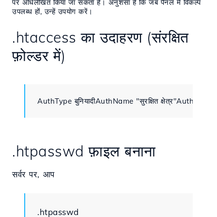
पर अधिलेखित किया जा सकता है। अनुशंसा है कि जब पैनल में विकल्प
उपलब्ध हों, उन्हें उपयोग करें।
.htaccess का उदाहरण (संरक्षित
फ़ोल्डर में)
AuthType बुनियादीAuthName "सुरक्षित क्षेत्र"AuthUse
.htpasswd फ़ाइल बनाना
सर्वर पर, आप
.htpasswd