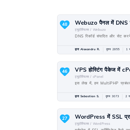
Webuzo पैनल में DNS से
48
ट्यूटोरियल्स /
Webuzo
DNS रिकॉर्ड संपादित और सेट करने 
द्वारा Alexandru R.
दृश्य 2855
1 
VPS होस्टिंग पैकेज में
46
ट्यूटोरियल्स /
cPanel
इस लेख में, हम MultiPHP प्रबंध
द्वारा Sebastian S.
दृश्य 3073
2 स
WordPress में SSL प्रम
27
ट्यूटोरियल्स /
WordPress