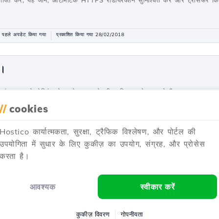
 स्थापित करें, यह जानें, ऑटोमेटिक HTTPS रीडायरेक्शन सुनिश्चित करें और ट्रांसफर क
 पहले अपडेट किया गया
प्रकाशित किया गया 28/02/2018
ण।
इंट खाता से होस्टिंग सेवा को रद्द करने की प्रक्रिया को समझाते हैं।
//
cookies
हले अपडेट हुआ
प्रकाशित किया गया 04/06/2018
Hostico कार्यात्मकता, सुरक्षा, ट्रैफिक विश्लेषण, और पोर्टल की
उपयोगिता में सुधार के लिए कुकीज़ का उपयोग, संग्रह, और प्रोसेस
स
करता है।
ि कैसे Webuzo सर्वर पर SSH के लिए पहुँच को ब्लॉक करें, कनेक्शन को सक्रिय क
आवश्यक
स्वीकार करें
साल पहले अपडेट किया गया
प्रकाशित किया गया 12/06/2018
कुकीज़ विवरण
गोपनीयता