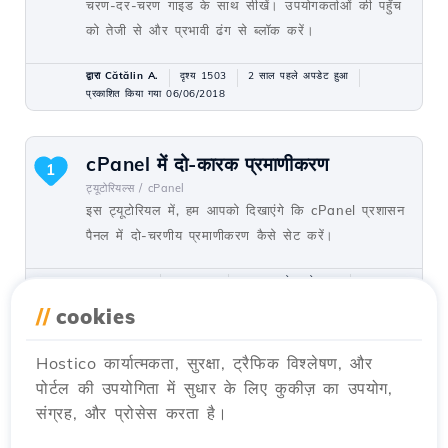
चरण-दर-चरण गाइड के साथ सीखें। उपयोगकर्ताओं की पहुँच
को तेजी से और प्रभावी ढंग से ब्लॉक करें।
द्वारा Cătălin A.
दृश्य 1503
2 साल पहले अपडेट हुआ
प्रकाशित किया गया 06/06/2018
cPanel में दो-कारक प्रमाणीकरण
1
ट्यूटोरियल्स /
cPanel
इस ट्यूटोरियल में, हम आपको दिखाएंगे कि cPanel प्रशासन
पैनल में दो-चरणीय प्रमाणीकरण कैसे सेट करें।
द्वारा Florin P.
दृश्य 1387
2 साल पहले अपडेट हुआ
प्रकाशित किया गया 11/05/2018
//
cookies
Hostico कार्यात्मकता, सुरक्षा, ट्रैफिक विश्लेषण, और
खाता अपग्रेड या डाउनग्रेड
1
पोर्टल की उपयोगिता में सुधार के लिए कुकीज़ का उपयोग,
ट्यूटोरियल्स /
WHM
संग्रह, और प्रोसेस करता है।
cPanel खाते का अपग्रेड या डाउनग्रेड करने के तरीके के
बारे में जानें WHM से। अपने रिसेलर पैकेजों को