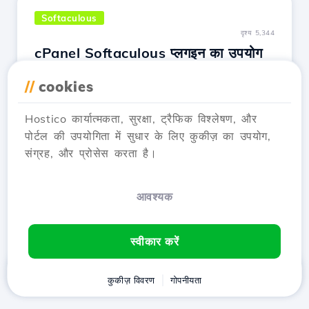
Softaculous
दृश्य 5,344
cPanel Softaculous प्लगइन का उपयोग
करके एक एप्लीकेशन इंस्टॉल करना
//
cookies
2 साल पहले अपडेट हुआ
वेब एप्लिकेशन इंस्टॉल करने के लिए cPanel Softaculous
Hostico कार्यात्मकता, सुरक्षा, ट्रैफिक विश्लेषण, और
प्लगइन का उपयोग करने के तरीके के बारे में जानें।
पोर्टल की उपयोगिता में सुधार के लिए कुकीज़ का उपयोग,
Wordpress इंस्टॉलेशन और एप्लिकेशन प्रबंधन के लिए
संग्रह, और प्रोसेस करता है।
चरण-दर-चरण गाइड।
लेख देखें
आवश्यक
स्वीकार करें
घर
ग्राहक
कुकीज़ विवरण
कार्ट
गोपनीयता
Chat
मेनू